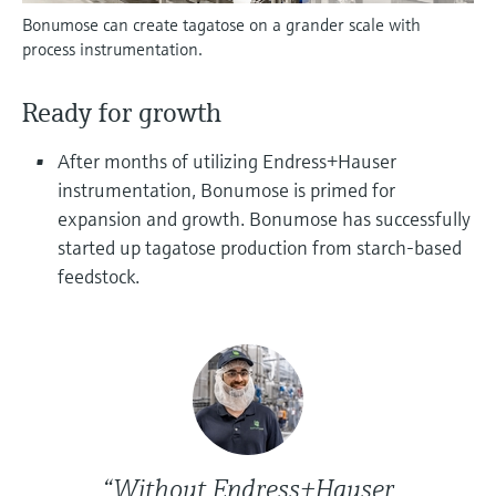
electromecánico
la transparencia de los procesos
Bonumose can create tagatose on a grander scale with
Medición mediante transmisión de
Visor de dispositivos
process instrumentation.
para una toma de decisiones más
microondas
Medición de nivel por barrera de
Encuentre información y documentación
sólida y fundamentada
específicas sobre los productos.
microondas
Ready for growth
Memosens technology
Buscador de repuestos
After months of utilizing Endress+Hauser
Level measurement with pressure
Encuentre repuestos por raíz del producto,
Ver todos
instrumentation, Bonumose is primed for
código de pedido o número de serie
expansion and growth. Bonumose has successfully
Ver todos
started up tagatose production from starch-based
feedstock.
“Without Endress+Hauser