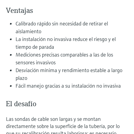
electromecánico
la transparencia de los procesos
Ventajas
Medición mediante transmisión de
Visor de dispositivos
para una toma de decisiones más
microondas
Medición de nivel por barrera de
Encuentre información y documentación
Calibrado rápido sin necesidad de retirar el
sólida y fundamentada
específicas sobre los productos.
microondas
aislamiento
Memosens technology
La instalación no invasiva reduce el riesgo y el
Buscador de repuestos
Level measurement with pressure
tiempo de parada
Encuentre repuestos por raíz del producto,
Ver todos
código de pedido o número de serie
Mediciones precisas comparables a las de los
Ver todos
sensores invasivos
Desviación mínima y rendimiento estable a largo
plazo
Fácil manejo gracias a su instalación no invasiva
El desafío
Las sondas de cable son largas y se montan
directamente sobre la superficie de la tubería, por lo
que su recalibración resulta laboriosa: es necesario