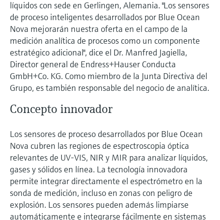
líquidos con sede en Gerlingen, Alemania. "Los sensores
electromecánico
la transparencia de los procesos
de proceso inteligentes desarrollados por Blue Ocean
Medición mediante transmisión de
Visor de dispositivos
para una toma de decisiones más
Nova mejorarán nuestra oferta en el campo de la
microondas
Medición de nivel por barrera de
Encuentre información y documentación
sólida y fundamentada
medición analítica de procesos como un componente
específicas sobre los productos.
microondas
estratégico adicional", dice el Dr. Manfred Jagiella,
Memosens technology
Director general de Endress+Hauser Conducta
Buscador de repuestos
Level measurement with pressure
GmbH+Co. KG. Como miembro de la Junta Directiva del
Encuentre repuestos por raíz del producto,
Ver todos
Grupo, es también responsable del negocio de analítica.
código de pedido o número de serie
Ver todos
Concepto innovador
Los sensores de proceso desarrollados por Blue Ocean
Nova cubren las regiones de espectroscopia óptica
relevantes de UV-VIS, NIR y MIR para analizar líquidos,
gases y sólidos en línea. La tecnología innovadora
permite integrar directamente el espectrómetro en la
sonda de medición, incluso en zonas con peligro de
explosión. Los sensores pueden además limpiarse
automáticamente e integrarse fácilmente en sistemas