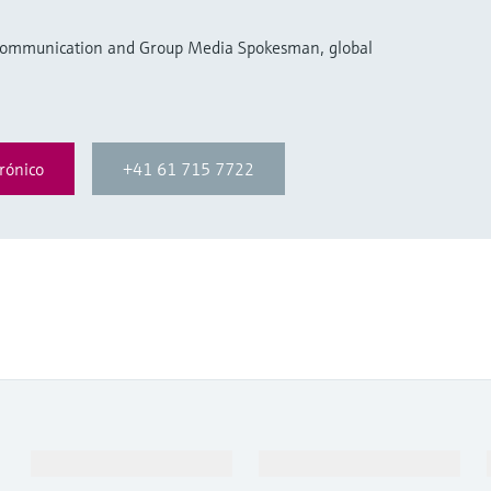
 Communication and Group Media Spokesman, global
rónico
+41 61 715 7722
Productos y servicios
Industrias