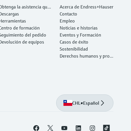
Obtenga la asistencia que
Acerca de Endress+Hauser
necesita con rapidez
Descargas
Contacto
Herramientas
Empleo
Centro de formación
Noticias e historias
Seguimiento del pedido
Eventos y Formación
Devolución de equipos
Casos de éxito
Sostenibilidad
Derechos humanos y prote
cción del medio ambiente
CHL
•
Español