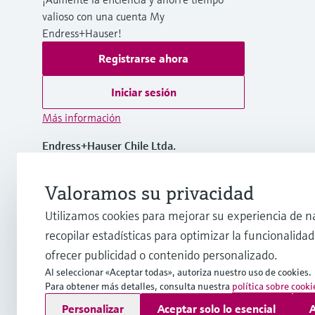
valioso con una cuenta My
Endress+Hauser!
Registrarse ahora
Iniciar sesión
Más información
Endress+Hauser Chile Ltda.
Chile
Valoramos su privacidad
(56 2) 2398 9100
Utilizamos cookies para mejorar su experiencia de n
recopilar estadísticas para optimizar la funcionalidad 
info@cl.endress.com
ofrecer publicidad o contenido personalizado.
Al seleccionar «Aceptar todas», autoriza nuestro uso de cookies.
Para obtener más detalles, consulta nuestra
política sobre cooki
Copyright © Endress+Hauser Group Services AG
Personalizar
Aceptar solo lo esencial
A