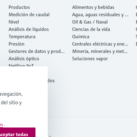
Productos
Alimentos y bebidas
Medición de caudal
Agua, aguas residuales y r
Nivel
esiduos
Oil & Gas / Naval
Análisis de líquidos
Ciencias de la vida
Temperatura
Química
Presión
Centrales eléctricas y ener
Gestores de datos y produ
gía
Minería, minerales y metal
ctos de sistema
Análisis óptico
es
Soluciones vapor
Netilion IIoT
Software
Productos destacados
Herramientas
avegación,
Servicios
del sitio y
es
.
ceptar todas