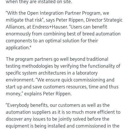
when they are installed on site.
electromecánico
la transparencia de los procesos
Medición mediante transmisión de
Visor de dispositivos
“With the Open Integration Partner Program, we
para una toma de decisiones más
microondas
mitigate that risk”, says Peter Rippen, Director Strategic
Medición de nivel por barrera de
Encuentre información y documentación
sólida y fundamentada
específicas sobre los productos.
Alliances, at Endress+Hauser. “Users can benefit
microondas
enormously from combining best of breed automation
Memosens technology
Buscador de repuestos
components to an optimal solution for their
Level measurement with pressure
Encuentre repuestos por raíz del producto,
application."
Ver todos
código de pedido o número de serie
Ver todos
The program partners go well beyond traditional
testing methodologies by verifying the functionality of
specific system architectures in a laboratory
environment. “We ensure quick commissioning and
start up and save customers resources, time and thus
money,” explains Peter Rippen.
“Everybody benefits, our customers as well as the
automation suppliers as it is so much more efficient to
discover any issues to be jointly solved before the
equipment is being installed and commissioned in the