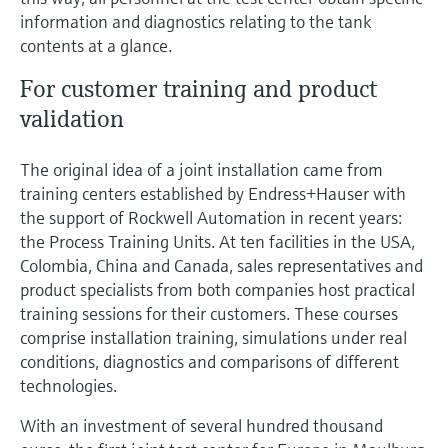
electromecánico
information and diagnostics relating to the tank
la transparencia de los procesos
Medición mediante transmisión de
Visor de dispositivos
contents at a glance.
para una toma de decisiones más
microondas
Medición de nivel por barrera de
Encuentre información y documentación
sólida y fundamentada
For customer training and product
específicas sobre los productos.
microondas
validation
Memosens technology
Buscador de repuestos
Level measurement with pressure
Encuentre repuestos por raíz del producto,
Ver todos
The original idea of a joint installation came from
código de pedido o número de serie
training centers established by Endress+Hauser with
Ver todos
the support of Rockwell Automation in recent years:
the Process Training Units. At ten facilities in the USA,
Colombia, China and Canada, sales representatives and
product specialists from both companies host practical
training sessions for their customers. These courses
comprise installation training, simulations under real
conditions, diagnostics and comparisons of different
technologies.
With an investment of several hundred thousand