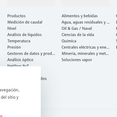
Productos y servicios
Industrias
Productos
Alimentos y bebidas
Medición de caudal
Agua, aguas residuales y r
Nivel
esiduos
Oil & Gas / Naval
Análisis de líquidos
Ciencias de la vida
Temperatura
Química
Presión
Centrales eléctricas y ener
Gestores de datos y produ
gía
Minería, minerales y metal
ctos de sistema
Análisis óptico
es
Soluciones vapor
Netilion IIoT
Software
Productos destacados
Herramientas
avegación,
Servicios
del sitio y
es
.