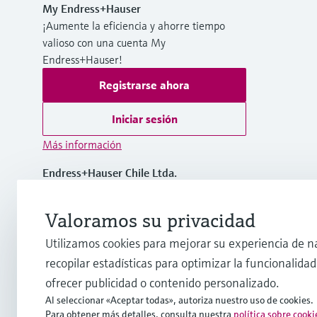
My Endress+Hauser
¡Aumente la eficiencia y ahorre tiempo
valioso con una cuenta My
Endress+Hauser!
Registrarse ahora
Iniciar sesión
Más información
Endress+Hauser Chile Ltda.
Chile
Valoramos su privacidad
(56 2) 2398 9100
Utilizamos cookies para mejorar su experiencia de n
recopilar estadísticas para optimizar la funcionalidad 
info@cl.endress.com
ofrecer publicidad o contenido personalizado.
Al seleccionar «Aceptar todas», autoriza nuestro uso de cookies.
Para obtener más detalles, consulta nuestra
política sobre cooki