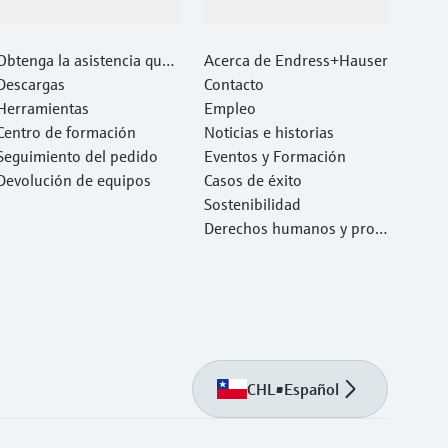
Soporte
Compañía
Obtenga la asistencia que
Acerca de Endress+Hauser
necesita con rapidez
Descargas
Contacto
Herramientas
Empleo
Centro de formación
Noticias e historias
Seguimiento del pedido
Eventos y Formación
Devolución de equipos
Casos de éxito
Sostenibilidad
Derechos humanos y prote
cción del medio ambiente
CHL
•
Español