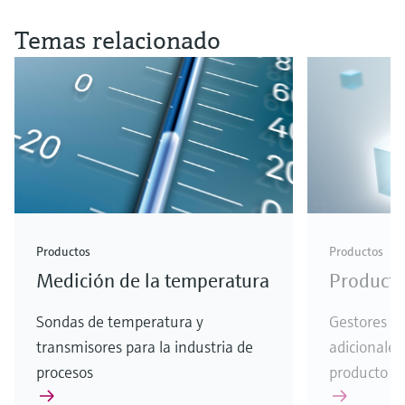
Temas relacionado
Productos
Productos
Medición de la temperatura
Producto
Sondas de temperatura y
Gestores d
transmisores para la industria de
adicionales
procesos
producto - 