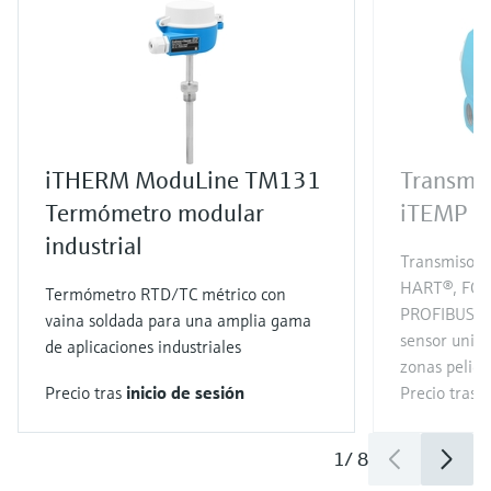
iTHERM ModuLine TM131
Transmis
Termómetro modular
iTEMP 
industrial
Transmisor 
HART®, FOU
Termómetro RTD/TC métrico con
PROFIBUS® c
vaina soldada para una amplia gama
sensor unive
de aplicaciones industriales
zonas peligr
Precio tras
inicio de sesión
Precio tras
i
1
/
8