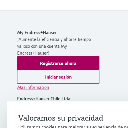
My Endress+Hauser
¡Aumente la eficiencia y ahorre tiempo
valioso con una cuenta My
Endress+Hauser!
Registrarse ahora
Iniciar sesión
Más información
Endress+Hauser Chile Ltda.
Chile
Valoramos su privacidad
(56 2) 2398 9100
Utilizamos cookies para mejorar su experiencia de n