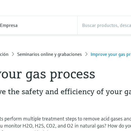
Empresa
ción
Seminarios online y grabaciones
Improve your gas p
our gas process
e the safety and efficiency of your g
ts perform multiple treatment steps to remove acid gases an
ou monitor H2O, H2S, CO2, and O2 in natural gas? How do yo