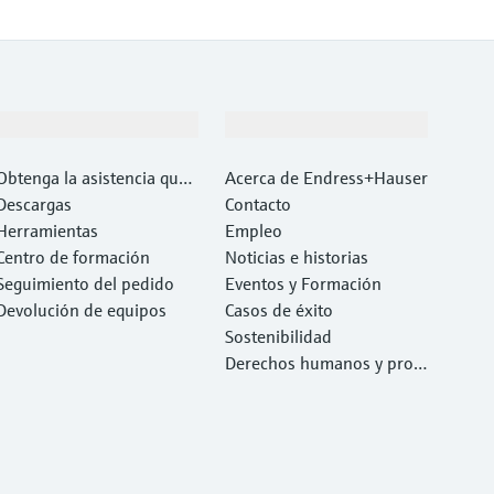
Soporte
Compañía
Obtenga la asistencia que
Acerca de Endress+Hauser
necesita con rapidez
Descargas
Contacto
Herramientas
Empleo
Centro de formación
Noticias e historias
Seguimiento del pedido
Eventos y Formación
Devolución de equipos
Casos de éxito
Sostenibilidad
Derechos humanos y prote
cción del medio ambiente