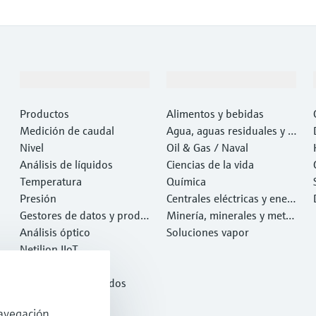
Productos y servicios
Industrias
Productos
Alimentos y bebidas
Medición de caudal
Agua, aguas residuales y r
Nivel
esiduos
Oil & Gas / Naval
Análisis de líquidos
Ciencias de la vida
Temperatura
Química
Presión
Centrales eléctricas y ener
Gestores de datos y produ
gía
Minería, minerales y metal
ctos de sistema
Análisis óptico
es
Soluciones vapor
Netilion IIoT
Software
Productos destacados
Herramientas
avegación,