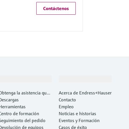
Contáctenos
Soporte
Compañía
Obtenga la asistencia que
Acerca de Endress+Hauser
necesita con rapidez
Descargas
Contacto
Herramientas
Empleo
Centro de formación
Noticias e historias
Seguimiento del pedido
Eventos y Formación
Devolución de equipos
Casos de éxito