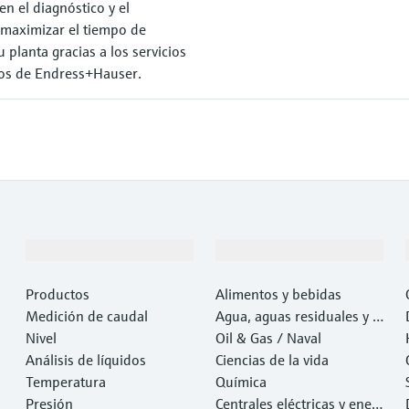
en el diagnóstico y el
maximizar el tiempo de
planta gracias a los servicios
os de Endress+Hauser.
Productos y servicios
Industrias
Productos
Alimentos y bebidas
Medición de caudal
Agua, aguas residuales y r
Nivel
esiduos
Oil & Gas / Naval
Análisis de líquidos
Ciencias de la vida
Temperatura
Química
Presión
Centrales eléctricas y ener