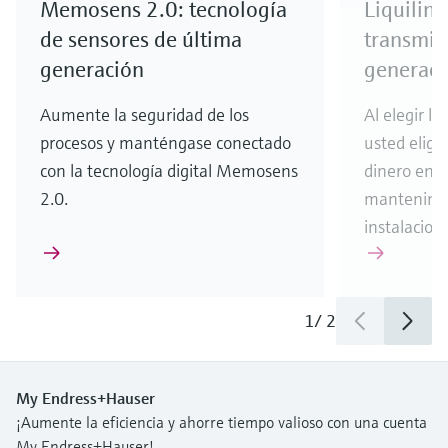
Memosens 2.0: tecnología
Liquiline
de sensores de última
transmis
generación
generaci
Aumente la seguridad de los
Al elegir la
procesos y manténgase conectado
usted elige
con la tecnología digital Memosens
dinero en s
2.0.
mantenimie
instalacione
1
/
2
My Endress+Hauser
¡Aumente la eficiencia y ahorre tiempo valioso con una cuenta
My Endress+Hauser!