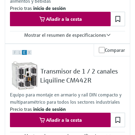
alimentos y bebidas
Precio tras
inicio de sesión
Añadir a la cesta
Mostrar el resumen de especificaciones
Rango de medición
Comparar
F
L
E
X
1 µS/cm a 500 mS/cm
Temperatura del proceso
–5 a 120 °C (23 a 248 °F)
Transmisor de 1 / 2 canales
Esterilización: máx. 140 °C a 6 bar durante máx. 45 min
(Máx. 284 °F a 87 psi durante máx. 45 min)
Liquiline CM442R
Presión de proceso
17 bar abs. a 20 °C (247 psi a 68 °F)
Equipo para montaje en armario y raíl DIN compacto y
9 bar abs. a 120 °C (131 psi a 248 °F)
multiparamétrico para todos los sectores industriales
Precio tras
inicio de sesión
Añadir a la cesta