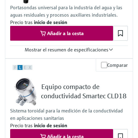
Portasondas universal para la industria del agua y las
aguas residuales y procesos auxiliares industriales.
Precio tras
inicio de sesión
Añadir a la cesta
Mostrar el resumen de especificaciones
Temperatura del proceso
Comparar
F
L
E
X
0 to 80°C
(32 to 176°F)
Presión de proceso
Equipo compacto de
max. 6 bar at 20°C
(87 psi at 68°F)
conductividad Smartec CLD18
Sistema toroidal para la medición de la conductividad
en aplicaciones sanitarias
Precio tras
inicio de sesión
Añadir a la cesta