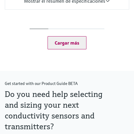
Mostrar el resumen de especificaciones
Entrada
1 a 2 entradas digitales Memosens
2 entradas opcionales de 0/4 a 20 mA
2 entradas digitales como opción
Salida / comunicación
Cargar más
De 2 a 8 salidas de corriente de 0/4 a 20 mA
Relé de alarma, 2 relés, ProfibusDP, Modbus RS485,
Modbus TCP, Ethernet
Protección contra ingreso
Transmisor: IP 20
Indicador opcional: IP 66
Get started with our Product Guide BETA
Do you need help selecting
and sizing your next
conductivity sensors and
transmitters?