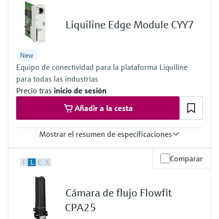
2 a 4 salidas de corriente de 0/4 a 20 mA
Relé de alarma, 2 relés
Liquiline Edge Module CYY7
Protección contra ingreso
IP 66 / IP 67
New
Equipo de conectividad para la plataforma Liquiline
para todas las industrias
Precio tras
inicio de sesión
Añadir a la cesta
Mostrar el resumen de especificaciones
Salida / comunicación
Comparar
F
L
E
X
connection to Netilion Cloud Platform:
Ethernet; radio communication
Protección contra ingreso
Cámara de flujo Flowfit
depending on Liquiline platform product
CPA25