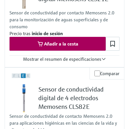
Presión de proceso
13 bar a 20 °C (188 psi a 68 °F)
Sensor de conductividad por contacto Memosens 2.0
9 bar a 120 °C (130 psi a 248 °F)
para la monitorización de aguas superficiales y de
consumo
Precio tras
inicio de sesión
Añadir a la cesta
Mostrar el resumen de especificaciones
Rango de medición
Comparar
F
L
E
X
k=1: 10 µS/cm a 20 mS/cm
Temperatura del proceso
Sensor de conductividad
–20 a 135 °C a 3,5 bar abs
(–4 a 275 °F a 50 psi)
digital de 4 electrodos
Presión de proceso
Memosens CLS82E
17 bar abs a 20 °C
(246 psi a 68 °F)
Sensor de conductividad de contacto Memosens 2.0
para aplicaciones higiénicas en las ciencias de la vida y