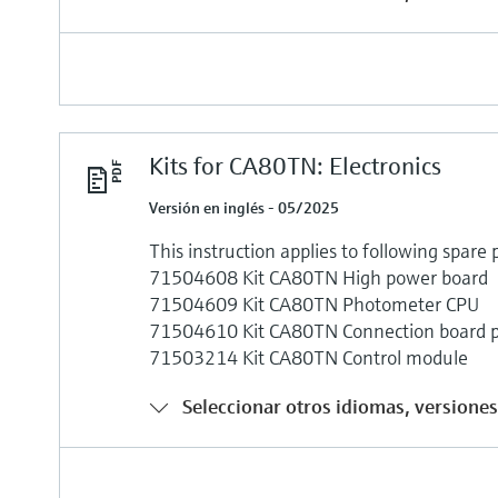
Kits for CA80TN: Electronics
Versión en inglés - 05/2025
This instruction applies to following spare p
71504608 Kit CA80TN High power board
71504609 Kit CA80TN Photometer CPU
71504610 Kit CA80TN Connection board 
71503214 Kit CA80TN Control module
Seleccionar otros idiomas, versiones 