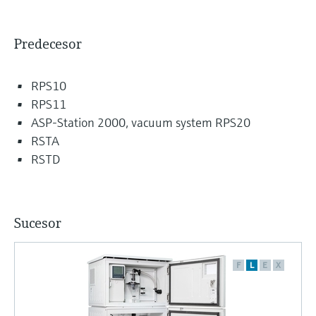
Predecesor
RPS10
RPS11
ASP-Station 2000, vacuum system RPS20
RSTA
RSTD
Sucesor
F
L
E
X