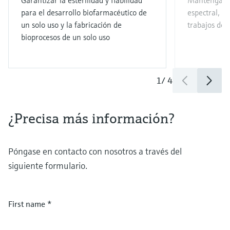
Garantizar la esterilidad y fiabilidad
Mantenga la 
para el desarrollo biofarmacéutico de
espectral, a
un solo uso y la fabricación de
trabajos de
bioprocesos de un solo uso
1
/
4
¿Precisa más información?
Póngase en contacto con nosotros a través del
siguiente formulario.
First name
*