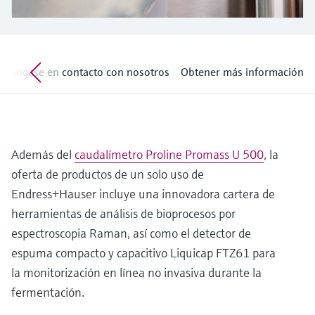
electromecánico
la transparencia de los procesos
Medición mediante transmisión de
Visor de dispositivos
para una toma de decisiones más
microondas
Medición de nivel por barrera de
Encuentre información y documentación
sólida y fundamentada
específicas sobre los productos.
microondas
Póngase en contacto con nosotros
Obtener más información
Memosens technology
Buscador de repuestos
Level measurement with pressure
Encuentre repuestos por raíz del producto,
Ver todos
código de pedido o número de serie
Ver todos
Además del
caudalímetro Proline Promass U 500
, la
oferta de productos de un solo uso de
Endress+Hauser incluye una innovadora cartera de
herramientas de análisis de bioprocesos por
espectroscopia Raman, así como el detector de
espuma compacto y capacitivo Liquicap FTZ61 para
la monitorización en línea no invasiva durante la
fermentación.