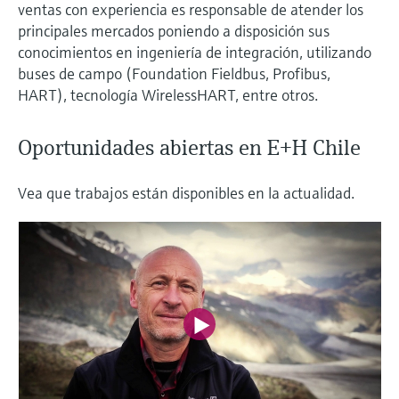
ventas con experiencia es responsable de atender los
electromecánico
la transparencia de los procesos
principales mercados poniendo a disposición sus
Medición mediante transmisión de
Visor de dispositivos
para una toma de decisiones más
conocimientos en ingeniería de integración, utilizando
microondas
Medición de nivel por barrera de
Encuentre información y documentación
sólida y fundamentada
buses de campo (Foundation Fieldbus, Profibus,
específicas sobre los productos.
microondas
HART), tecnología WirelessHART, entre otros.
Memosens technology
Buscador de repuestos
Level measurement with pressure
Oportunidades abiertas en E+H Chile
Encuentre repuestos por raíz del producto,
Ver todos
código de pedido o número de serie
Ver todos
Vea que trabajos están disponibles en la actualidad.