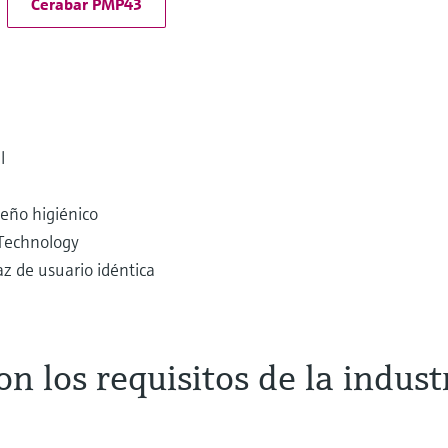
Cerabar PMP43
l
seño higiénico
 Technology
az de usuario idéntica
n los requisitos de la indust