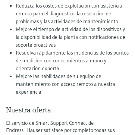
electromecánico
Reduzca los costes de explotación con asistencia
la transparencia de los procesos
Medición mediante transmisión de
Visor de dispositivos
remota para el diagnóstico, la resolución de
para una toma de decisiones más
microondas
Medición de nivel por barrera de
Encuentre información y documentación
problemas y las actividades de mantenimiento
sólida y fundamentada
específicas sobre los productos.
microondas
Mejore el tiempo de actividad de los dispositivos y
Memosens technology
la disponibilidad de la planta con notificaciones de
Buscador de repuestos
Level measurement with pressure
soporte proactivas
Encuentre repuestos por raíz del producto,
Ver todos
Resuelva rápidamente las incidencias de los puntos
código de pedido o número de serie
Ver todos
de medición con conocimientos a mano y
orientación experta
Mejore las habilidades de su equipo de
mantenimiento con acceso remoto a nuestra
experiencia
Nuestra oferta
El servicio de Smart Support Connect de
Endress+Hauser satisface por completo todas sus