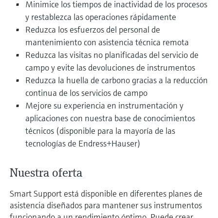
Minimice los tiempos de inactividad de los procesos
electromecánico
la transparencia de los procesos
y restablezca las operaciones rápidamente
Medición mediante transmisión de
Visor de dispositivos
para una toma de decisiones más
Reduzca los esfuerzos del personal de
microondas
Medición de nivel por barrera de
Encuentre información y documentación
sólida y fundamentada
mantenimiento con asistencia técnica remota
específicas sobre los productos.
microondas
Reduzca las visitas no planificadas del servicio de
Memosens technology
Buscador de repuestos
campo y evite las devoluciones de instrumentos
Level measurement with pressure
Encuentre repuestos por raíz del producto,
Reduzca la huella de carbono gracias a la reducción
Ver todos
código de pedido o número de serie
continua de los servicios de campo
Ver todos
Mejore su experiencia en instrumentación y
aplicaciones con nuestra base de conocimientos
técnicos (disponible para la mayoría de las
tecnologías de Endress+Hauser)
Nuestra oferta
Smart Support está disponible en diferentes planes de
asistencia diseñados para mantener sus instrumentos
funcionando a un rendimiento óptimo. Puede crear,