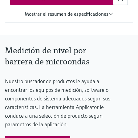
hasta +21 bar (+305 psi) abs.
Densidad min. del medio
Mostrar el resumen de especificaciones
Peso de los sólidos: > 10 g/l
Temperatura del proceso
Instalación sin contacto: cualquiera
Dentro de la instalación:
-40 °C...+70 °C
Medición de nivel por
(-40 °F...+158 °F)
Con adaptador para alta temperatura:
barrera de microondas
hasta +450 °C (+842 °F)
Presión de proceso absoluta / límite de sobrepresión máx.
Instalación sin contacto: cualquiera
Nuestro buscador de productos le ayuda a
Dentro de la instalación:
0,5 bar...6,8 bar
encontrar los equipos de medición, software o
(7.2 psi ... 99 psi) abs.
componentes de sistema adecuados según sus
Con adaptador HD:
características. La herramienta Applicator le
hasta +21 bar (+305 psi) abs.
Densidad min. del medio
conduce a una selección de producto según
Peso de los sólidos: > 10 g/l
parámetros de la aplicación.