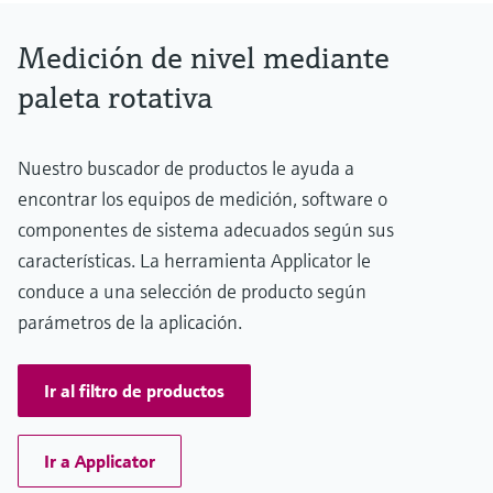
electromecánico
Presión de proceso absoluta / límite de sobrepresión máx.
la transparencia de los procesos
Medición mediante transmisión de
0,5 bar a 1,5 bar (7 psi ... 22 psi)
Visor de dispositivos
Medición de nivel mediante
para una toma de decisiones más
Densidad min. del medio
microondas
Medición de nivel por barrera de
Encuentre información y documentación
>= 80 g/l
sólida y fundamentada
paleta rotativa
específicas sobre los productos.
microondas
Memosens technology
Buscador de repuestos
Level measurement with pressure
Nuestro buscador de productos le ayuda a
Encuentre repuestos por raíz del producto,
Ver todos
encontrar los equipos de medición, software o
código de pedido o número de serie
Ver todos
componentes de sistema adecuados según sus
características. La herramienta Applicator le
conduce a una selección de producto según
parámetros de la aplicación.
Ir al filtro de productos
Ir a Applicator