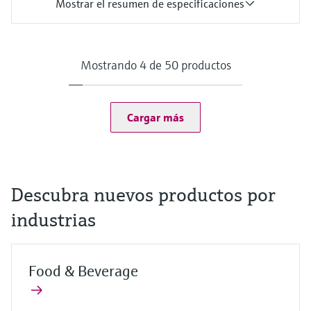
Mostrar el resumen de especificaciones
Rango de medición
Trazas: 0 a 5 mg/l de HOCl
Estándar: 0 a 20 mg/l de HOCl
Mostrando 4 de 50 productos
Alta: 0 a 200 mg/l de HOCl
Temperatura del proceso
0 a 55°C (32 a 130°F), sin congelación
Presión de proceso
Cargar más
Máx. 1 bar (máx. 14,5 psi)
Método de medición
Célula de medición cerrada y recubierta por una membrana
Reducción del cloro libre en el cátodo
Descubra nuevos productos por
industrias
Food & Beverage