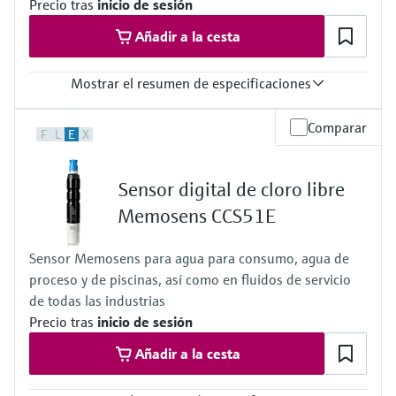
Precio tras
inicio de sesión
Añadir a la cesta
Mostrar el resumen de especificaciones
Rango de medición
Comparar
F
L
E
X
Trazas: 0 a 5 mg/l de ClO₂
Estándar: 0 a 20 mg/l de ClO₂
Alta: 0 a 200 mg/l de ClO₂
Sensor digital de cloro libre
Temperatura del proceso
0 a 55 °C, sin congelación
Memosens CCS51E
(32 a 130 °F)
Presión de proceso
Sensor Memosens para agua para consumo, agua de
Máx. 2 bar abs.
proceso y de piscinas, así como en fluidos de servicio
(Máx. 29 psi abs.)
de todas las industrias
Precio tras
inicio de sesión
Añadir a la cesta