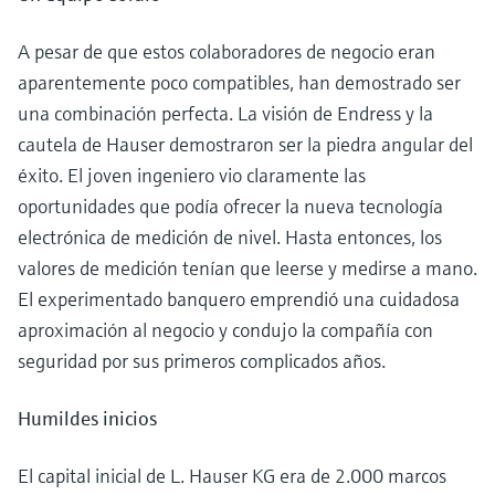
electromecánico
la transparencia de los procesos
Medición mediante transmisión de
Visor de dispositivos
A pesar de que estos colaboradores de negocio eran
para una toma de decisiones más
microondas
Medición de nivel por barrera de
Encuentre información y documentación
aparentemente poco compatibles, han demostrado ser
sólida y fundamentada
específicas sobre los productos.
microondas
una combinación perfecta. La visión de Endress y la
Memosens technology
cautela de Hauser demostraron ser la piedra angular del
Buscador de repuestos
Level measurement with pressure
éxito. El joven ingeniero vio claramente las
Encuentre repuestos por raíz del producto,
Ver todos
código de pedido o número de serie
oportunidades que podía ofrecer la nueva tecnología
Ver todos
electrónica de medición de nivel. Hasta entonces, los
valores de medición tenían que leerse y medirse a mano.
El experimentado banquero emprendió una cuidadosa
aproximación al negocio y condujo la compañía con
seguridad por sus primeros complicados años.
Humildes inicios
El capital inicial de L. Hauser KG era de 2.000 marcos