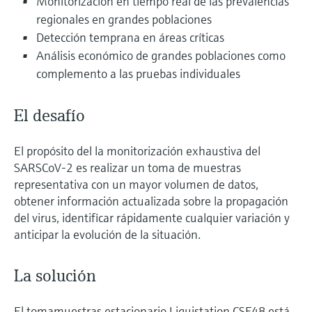
Monitorización en tiempo real de las prevalencias
electromecánico
la transparencia de los procesos
regionales en grandes poblaciones
Medición mediante transmisión de
Visor de dispositivos
para una toma de decisiones más
Detección temprana en áreas críticas
microondas
Medición de nivel por barrera de
Encuentre información y documentación
sólida y fundamentada
Análisis económico de grandes poblaciones como
específicas sobre los productos.
microondas
complemento a las pruebas individuales
Memosens technology
Buscador de repuestos
Level measurement with pressure
Encuentre repuestos por raíz del producto,
El desafío
Ver todos
código de pedido o número de serie
Ver todos
El propósito del la monitorización exhaustiva del
SARSCoV-2 es realizar un toma de muestras
representativa con un mayor volumen de datos,
obtener información actualizada sobre la propagación
del virus, identificar rápidamente cualquier variación y
anticipar la evolución de la situación.
La solución
El tomamuestras estacionario Liquistation CSF48 está