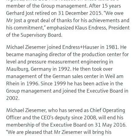
electromecánico
member of the Group management. After 15 years
la transparencia de los procesos
Medición mediante transmisión de
Gerhard Jost retired on 31 December 2015. “We owe
Visor de dispositivos
para una toma de decisiones más
microondas
Mr Jost a great deal of thanks for his achievements and
Medición de nivel por barrera de
Encuentre información y documentación
sólida y fundamentada
his commitment,” emphasized Klaus Endress, President
específicas sobre los productos.
microondas
of the Supervisory Board.
Memosens technology
Buscador de repuestos
Level measurement with pressure
Michael Ziesemer joined Endress+Hauser in 1981. He
Encuentre repuestos por raíz del producto,
Ver todos
became managing director of the production center for
código de pedido o número de serie
Ver todos
level and pressure measurement engineering in
Maulburg, Germany in 1992. He then took over
management of the German sales center in Weil am
Rhein in 1996. Since 1999 he has been active in the
Group management and joined the Executive Board in
2002.
Michael Ziesemer, who has served as Chief Operating
Officer and the CEO’s deputy since 2008, will end his
membership of the Executive Board on 31 May 2016.
“We are pleased that Mr Ziesemer will bring his