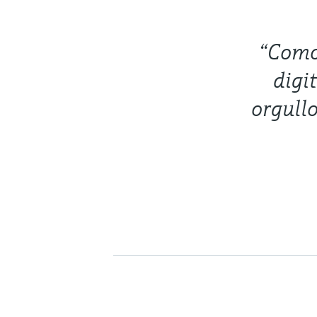
“Como
digi
orgullo