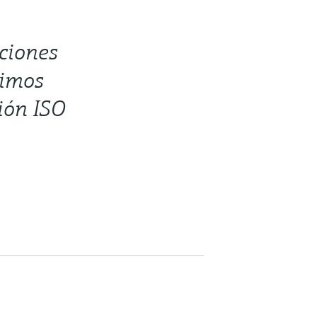
ciones
timos
ción ISO