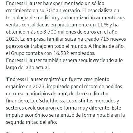
Endress+Hauser ha experimentado un sólido
electromecánico
la transparencia de los procesos
crecimiento en su 70.º aniversario. El especialista en
Medición mediante transmisión de
Visor de dispositivos
para una toma de decisiones más
tecnología de medición y automatización aumentó sus
microondas
Medición de nivel por barrera de
Encuentre información y documentación
sólida y fundamentada
ventas consolidadas en prácticamente un 11 % y ha
específicas sobre los productos.
microondas
obtenido más de 3.700 millones de euros en el año
Memosens technology
2023. La empresa familiar suiza ha creado 715 nuevos
Buscador de repuestos
Level measurement with pressure
puestos de trabajo en todo el mundo. A finales de año,
Encuentre repuestos por raíz del producto,
Ver todos
el Grupo contaba con 16.532 empleados.
código de pedido o número de serie
Ver todos
Endress+Hauser también espera seguir creciendo a lo
largo del año actual.
"Endress+Hauser registró un fuerte crecimiento
orgánico en 2023, impulsado por el récord de pedidos
en curso a principios de año", declaró su director
financiero, Luc Schultheiss. Los distintos mercados y
sectores evolucionaron de forma muy diferente. Este
impulso económico se ralentizó de forma notable en la
segunda mitad del año.