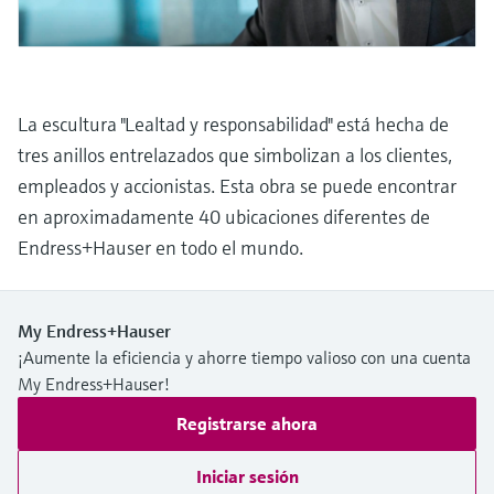
electromecánico
la transparencia de los procesos
Medición mediante transmisión de
Visor de dispositivos
para una toma de decisiones más
microondas
Medición de nivel por barrera de
Encuentre información y documentación
sólida y fundamentada
específicas sobre los productos.
microondas
La escultura "Lealtad y responsabilidad" está hecha de
Memosens technology
Buscador de repuestos
tres anillos entrelazados que simbolizan a los clientes,
Level measurement with pressure
Encuentre repuestos por raíz del producto,
empleados y accionistas. Esta obra se puede encontrar
Ver todos
código de pedido o número de serie
en aproximadamente 40 ubicaciones diferentes de
Ver todos
Endress+Hauser en todo el mundo.
My Endress+Hauser
¡Aumente la eficiencia y ahorre tiempo valioso con una cuenta
My Endress+Hauser!
Registrarse ahora
Iniciar sesión