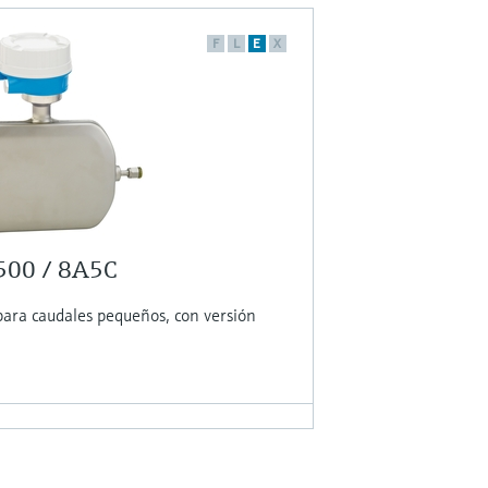
F
L
E
X
 500 / 8A5C
para caudales pequeños, con versión