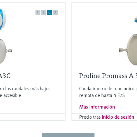
F
L
E
X
8A3C
Proline Promass A
ra los caudales más bajos
Caudalímetro de tubo único 
e accesible
remota de hasta 4 E/S
Más información
Precio tras
inicio de sesión