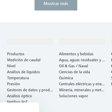
Mostrar más
Productos y servicios
Industrias
Productos
Alimentos y bebidas
Medición de caudal
Agua, aguas residuales y r
Nivel
esiduos
Oil & Gas / Naval
Análisis de líquidos
Ciencias de la vida
Temperatura
Química
Presión
Centrales eléctricas y ener
Gestores de datos y produ
gía
Minería, minerales y metal
ctos de sistema
Análisis óptico
es
Soluciones vapor
Netilion IIoT
Software