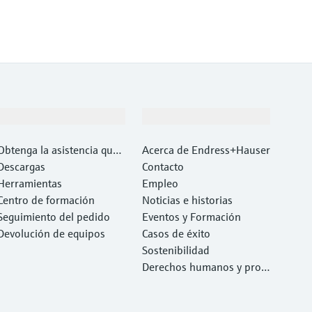
Soporte
Compañía
Obtenga la asistencia que
Acerca de Endress+Hauser
necesita con rapidez
Descargas
Contacto
Herramientas
Empleo
Centro de formación
Noticias e historias
Seguimiento del pedido
Eventos y Formación
Devolución de equipos
Casos de éxito
Sostenibilidad
Derechos humanos y prote
cción del medio ambiente