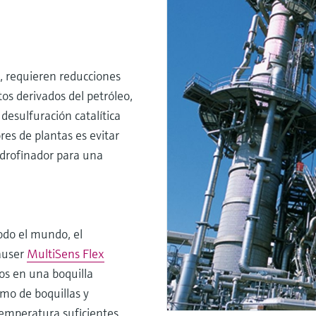
, requieren reducciones
tos derivados del petróleo,
desulfuración catalítica
res de plantas es evitar
hidrofinador para una
odo el mundo, el
auser
MultiSens Flex
os en una boquilla
mo de boquillas y
temperatura suficientes