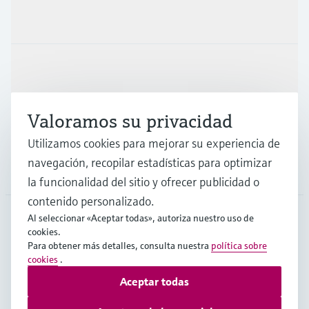
Productos y servicios
Industrias
Valoramos su privacidad
Soporte
Utilizamos cookies para mejorar su experiencia de
navegación, recopilar estadísticas para optimizar
Compañía
la funcionalidad del sitio y ofrecer publicidad o
contenido personalizado.
Al seleccionar «Aceptar todas», autoriza nuestro uso de
cookies.
CHL
•
Español
Para obtener más detalles, consulta nuestra
política sobre
cookies
.
Aceptar todas
Copyright © Endress+Hauser Group Services AG
Pie editorial
Términos de uso
Protección de datos