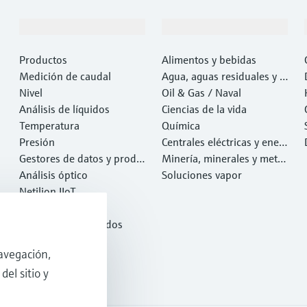
Productos y servicios
Industrias
Productos
Alimentos y bebidas
Medición de caudal
Agua, aguas residuales y r
Nivel
esiduos
Oil & Gas / Naval
Análisis de líquidos
Ciencias de la vida
Temperatura
Química
Presión
Centrales eléctricas y ener
Gestores de datos y produ
gía
Minería, minerales y metal
ctos de sistema
Análisis óptico
es
Soluciones vapor
Netilion IIoT
Software
Productos destacados
Herramientas
avegación,
Servicios
del sitio y