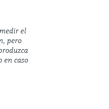
 medir el
n, pero
 produzca
o en caso