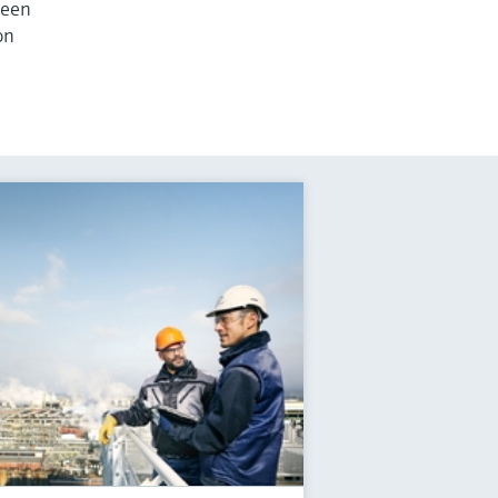
ween
on