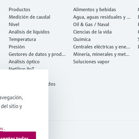
Productos
Alimentos y bebidas
Medición de caudal
Agua, aguas residuales y r
Nivel
esiduos
Oil & Gas / Naval
Análisis de líquidos
Ciencias de la vida
Temperatura
Química
Presión
Centrales eléctricas y ener
Gestores de datos y produ
gía
Minería, minerales y metal
ctos de sistema
Análisis óptico
es
Soluciones vapor
Netilion IIoT
Software
Productos destacados
Herramientas
avegación,
Servicios
del sitio y
es
.
ceptar todas