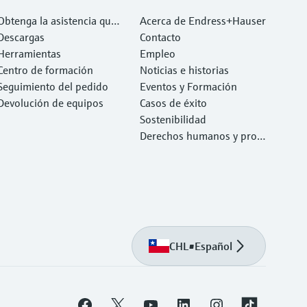
Obtenga la asistencia que
Acerca de Endress+Hauser
necesita con rapidez
Descargas
Contacto
Herramientas
Empleo
Centro de formación
Noticias e historias
Seguimiento del pedido
Eventos y Formación
Devolución de equipos
Casos de éxito
Sostenibilidad
Derechos humanos y prote
cción del medio ambiente
CHL
•
Español