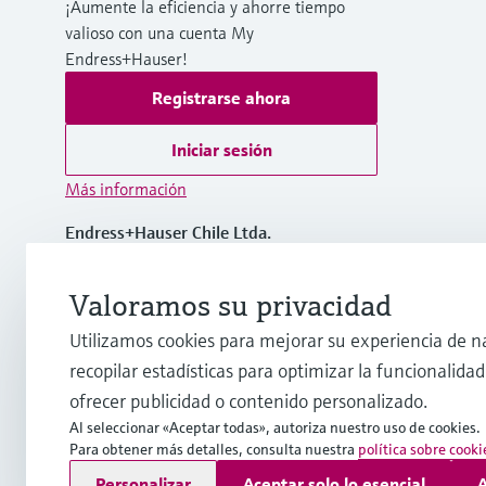
¡Aumente la eficiencia y ahorre tiempo
valioso con una cuenta My
Endress+Hauser!
Registrarse ahora
Iniciar sesión
Más información
Endress+Hauser Chile Ltda.
Chile
Valoramos su privacidad
(56 2) 2398 9100
Utilizamos cookies para mejorar su experiencia de n
recopilar estadísticas para optimizar la funcionalidad 
info@cl.endress.com
ofrecer publicidad o contenido personalizado.
Al seleccionar «Aceptar todas», autoriza nuestro uso de cookies.
Para obtener más detalles, consulta nuestra
política sobre cooki
Copyright © Endress+Hauser Group Services AG
Personalizar
Aceptar solo lo esencial
A