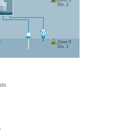
stic
,