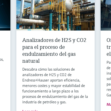
Analizadores de H2S y CO2
O
para el proceso de
t
endulzamiento del gas
e
os,
natural
Pa
de
Descubra cómo las soluciones de
in
analizadores de H2S y CO2 de
so
Endress+Hauser aportan eficiencia,
pa
menores costes y mayor estabilidad de
re
funcionamiento a largo plazo a los
Ga
procesos de endulzamiento del gas de la
industria de petróleo y gas.
Má