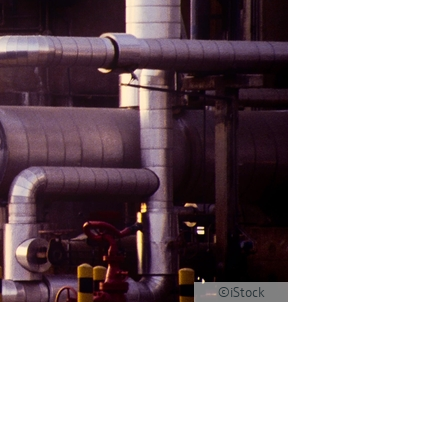
©iStock