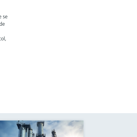
e se
 de
ol,