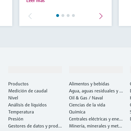
Leer más
Productos y servicios
Industrias
Productos
Alimentos y bebidas
Medición de caudal
Agua, aguas residuales y r
Nivel
esiduos
Oil & Gas / Naval
Análisis de líquidos
Ciencias de la vida
Temperatura
Química
Presión
Centrales eléctricas y ener
Gestores de datos y produ
gía
Minería, minerales y metal