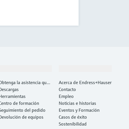
Soporte
Compañía
Obtenga la asistencia que
Acerca de Endress+Hauser
necesita con rapidez
Descargas
Contacto
Herramientas
Empleo
Centro de formación
Noticias e historias
Seguimiento del pedido
Eventos y Formación
Devolución de equipos
Casos de éxito
Sostenibilidad