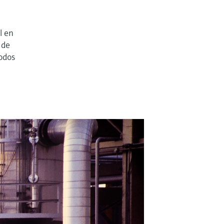
l en
 de
todos