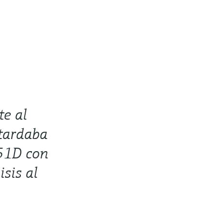
te al
 tardaba
51D con
sis al