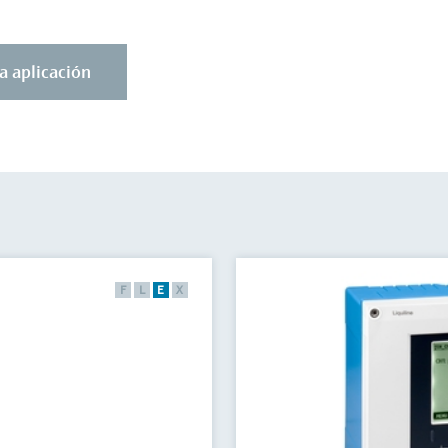
a aplicación
F
L
E
X