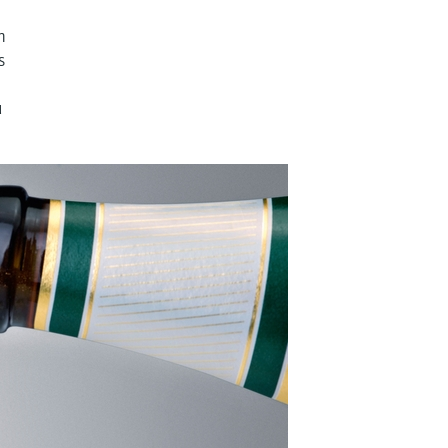
n
s
u