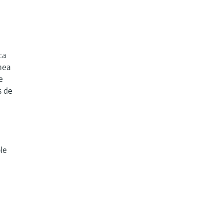
ca
ínea
e
s de
le