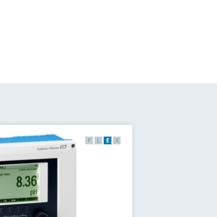
F
L
E
X