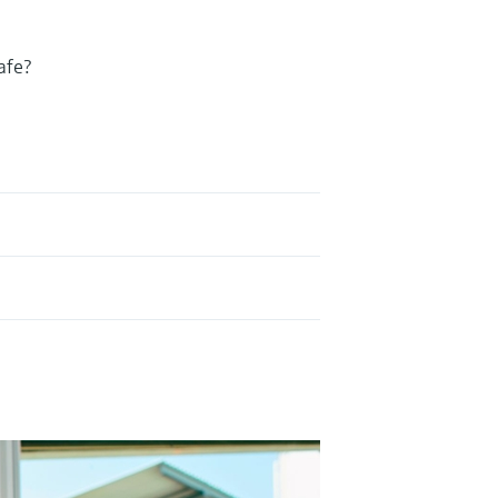
e
safe?