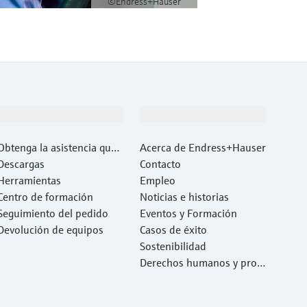
©Endress+Hauser
Soporte
Compañía
Obtenga la asistencia que
Acerca de Endress+Hauser
necesita con rapidez
Descargas
Contacto
Herramientas
Empleo
Centro de formación
Noticias e historias
Seguimiento del pedido
Eventos y Formación
Devolución de equipos
Casos de éxito
Sostenibilidad
Derechos humanos y prote
cción del medio ambiente