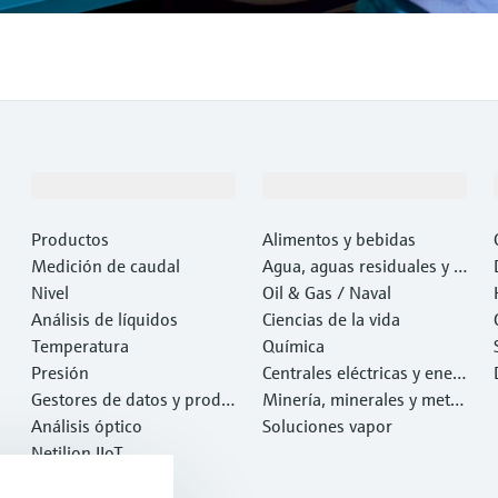
Productos y servicios
Industrias
Productos
Alimentos y bebidas
Medición de caudal
Agua, aguas residuales y r
Nivel
esiduos
Oil & Gas / Naval
Análisis de líquidos
Ciencias de la vida
Temperatura
Química
Presión
Centrales eléctricas y ener
Gestores de datos y produ
gía
Minería, minerales y metal
ctos de sistema
Análisis óptico
es
Soluciones vapor
Netilion IIoT
Software