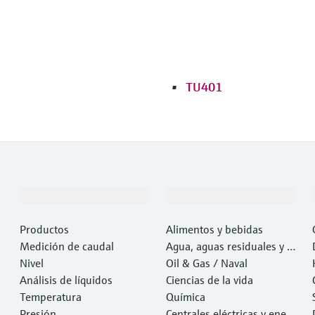
TU401
Productos y servicios
Industrias
Productos
Alimentos y bebidas
Medición de caudal
Agua, aguas residuales y r
Nivel
esiduos
Oil & Gas / Naval
Análisis de líquidos
Ciencias de la vida
Temperatura
Química
Presión
Centrales eléctricas y ener