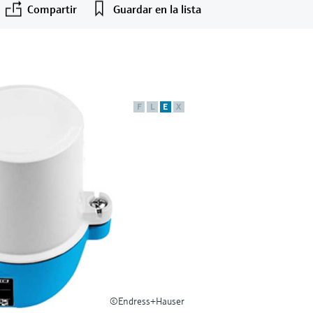
Compartir
Guardar en la lista
F
L
E
X
©Endress+Hauser