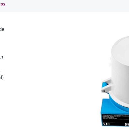
ros
de
er
)
l)