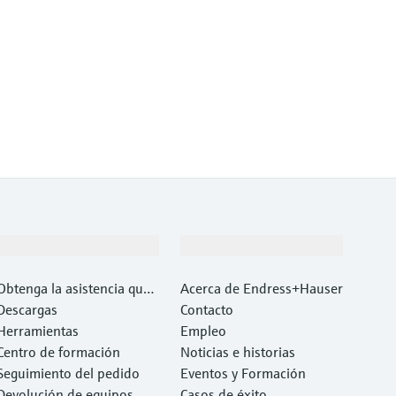
Soporte
Compañía
Obtenga la asistencia que
Acerca de Endress+Hauser
necesita con rapidez
Descargas
Contacto
Herramientas
Empleo
Centro de formación
Noticias e historias
Seguimiento del pedido
Eventos y Formación
Devolución de equipos
Casos de éxito