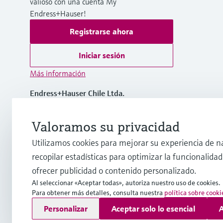
valioso con una cuenta My
Endress+Hauser!
Registrarse ahora
Iniciar sesión
Más información
Endress+Hauser Chile Ltda.
Chile
Valoramos su privacidad
(56 2) 2398 9100
Utilizamos cookies para mejorar su experiencia de n
recopilar estadísticas para optimizar la funcionalidad 
info@cl.endress.com
ofrecer publicidad o contenido personalizado.
Al seleccionar «Aceptar todas», autoriza nuestro uso de cookies.
Para obtener más detalles, consulta nuestra
política sobre cooki
Copyright © Endress+Hauser Group Services AG
Personalizar
Aceptar solo lo esencial
A
Pie editorial
Términos de uso
Protección de datos
Término