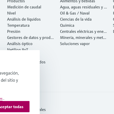
Productos
Alimentos y bebidas
Medición de caudal
Agua, aguas residuales y r
Nivel
esiduos
Oil & Gas / Naval
Análisis de líquidos
Ciencias de la vida
Temperatura
Química
Presión
Centrales eléctricas y ener
Gestores de datos y produ
gía
Minería, minerales y metal
ctos de sistema
Análisis óptico
es
Soluciones vapor
Netilion IIoT
Software
Productos destacados
Herramientas
avegación,
Servicios
del sitio y
es
.
ceptar todas
s y Condiciones Generales