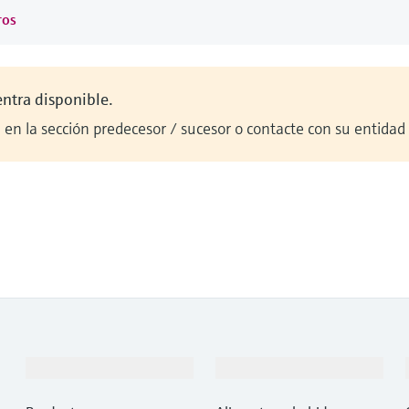
ros
entra disponible.
en la sección predecesor / sucesor o contacte con su entidad
Productos y servicios
Industrias