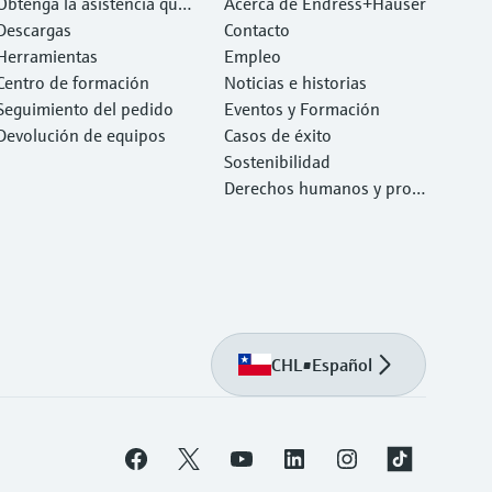
Obtenga la asistencia que
Acerca de Endress+Hauser
necesita con rapidez
Descargas
Contacto
Herramientas
Empleo
Centro de formación
Noticias e historias
Seguimiento del pedido
Eventos y Formación
Devolución de equipos
Casos de éxito
Sostenibilidad
Derechos humanos y prote
cción del medio ambiente
CHL
•
Español