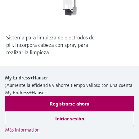
electromecánico
la transparencia de los procesos
Medición mediante transmisión de
Visor de dispositivos
para una toma de decisiones más
microondas
Medición de nivel por barrera de
Encuentre información y documentación
sólida y fundamentada
específicas sobre los productos.
microondas
Memosens technology
Sistema para limpieza de electrodos de
Buscador de repuestos
pH. Incorpora cabeza con spray para
Level measurement with pressure
Encuentre repuestos por raíz del producto,
realizar la limpieza.
Ver todos
código de pedido o número de serie
Ver todos
My Endress+Hauser
¡Aumente la eficiencia y ahorre tiempo valioso con una cuenta
My Endress+Hauser!
Registrarse ahora
Iniciar sesión
Más información