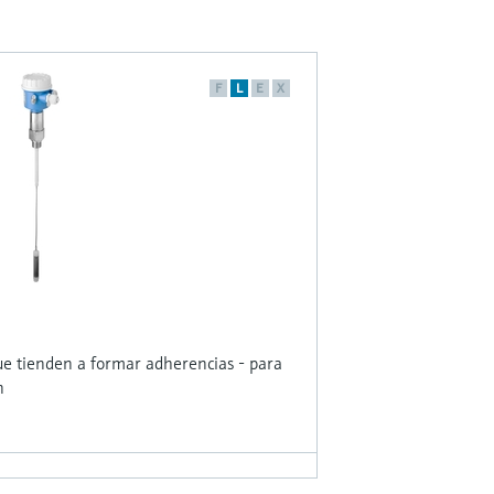
F
L
E
X
ue tienden a formar adherencias - para
n