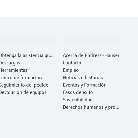
Soporte
Compañía
Obtenga la asistencia que
Acerca de Endress+Hauser
necesita con rapidez
Descargas
Contacto
Herramientas
Empleo
Centro de formación
Noticias e historias
Seguimiento del pedido
Eventos y Formación
Devolución de equipos
Casos de éxito
Sostenibilidad
Derechos humanos y prote
cción del medio ambiente