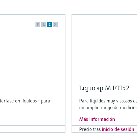
F
L
E
X
Liquicap M FTI52
erfase en líquidos - para
Para líquidos muy viscosos q
un amplio rango de medició
Más información
Precio tras
inicio de sesión