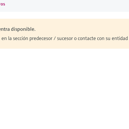
ros
entra disponible.
en la sección predecesor / sucesor o contacte con su entidad