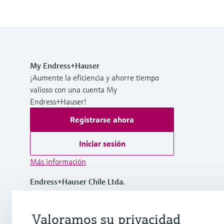
My Endress+Hauser
¡Aumente la eficiencia y ahorre tiempo
valioso con una cuenta My
Endress+Hauser!
Registrarse ahora
Iniciar sesión
Más información
Endress+Hauser Chile Ltda.
Chile
Valoramos su privacidad
(56 2) 2398 9100