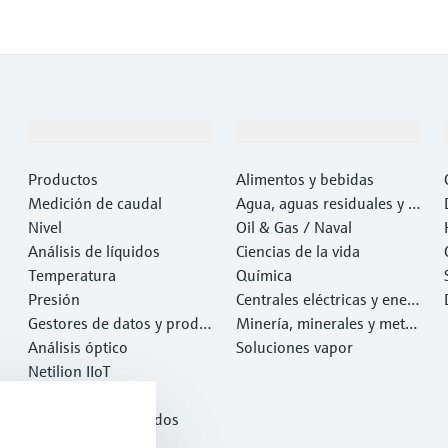
Productos y servicios
Industrias
Productos
Alimentos y bebidas
Medición de caudal
Agua, aguas residuales y r
Nivel
esiduos
Oil & Gas / Naval
Análisis de líquidos
Ciencias de la vida
Temperatura
Química
Presión
Centrales eléctricas y ener
Gestores de datos y produ
gía
Minería, minerales y metal
ctos de sistema
Análisis óptico
es
Soluciones vapor
Netilion IIoT
Software
Productos destacados
Herramientas