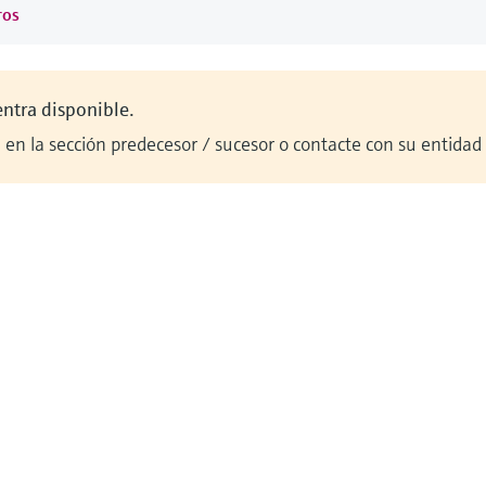
ros
entra disponible.
en la sección predecesor / sucesor o contacte con su entidad