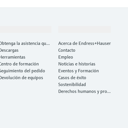
Soporte
Compañía
Obtenga la asistencia que
Acerca de Endress+Hauser
necesita con rapidez
Descargas
Contacto
Herramientas
Empleo
Centro de formación
Noticias e historias
Seguimiento del pedido
Eventos y Formación
Devolución de equipos
Casos de éxito
Sostenibilidad
Derechos humanos y prote
cción del medio ambiente