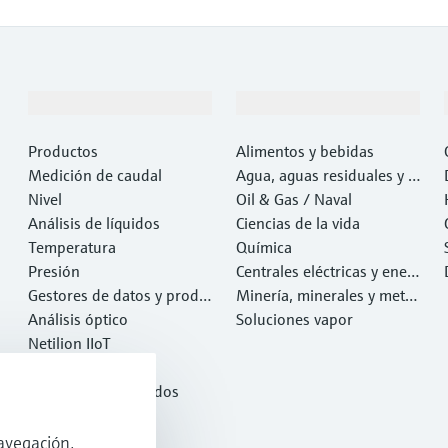
Productos y servicios
Industrias
Productos
Alimentos y bebidas
Medición de caudal
Agua, aguas residuales y r
Nivel
esiduos
Oil & Gas / Naval
Análisis de líquidos
Ciencias de la vida
Temperatura
Química
Presión
Centrales eléctricas y ener
Gestores de datos y produ
gía
Minería, minerales y metal
ctos de sistema
Análisis óptico
es
Soluciones vapor
Netilion IIoT
Software
Productos destacados
Herramientas
Servicios
avegación,