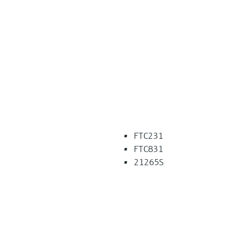
FTC231
FTC831
21265S