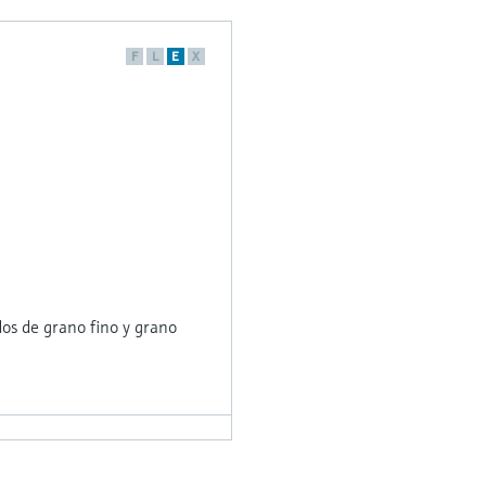
F
L
E
X
dos de grano fino y grano