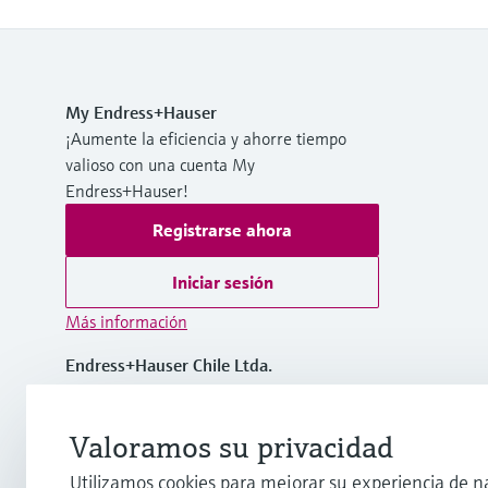
My Endress+Hauser
¡Aumente la eficiencia y ahorre tiempo
valioso con una cuenta My
Endress+Hauser!
Registrarse ahora
Iniciar sesión
Más información
Endress+Hauser Chile Ltda.
Chile
Valoramos su privacidad
(56 2) 2398 9100
Utilizamos cookies para mejorar su experiencia de n