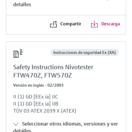
detalles
electromecánico
la transparencia de los procesos
Medición mediante transmisión de
Visor de dispositivos
para una toma de decisiones más
microondas
Medición de nivel por barrera de
Encuentre información y documentación
sólida y fundamentada
Compartir
Descarga
específicas sobre los productos.
microondas
Memosens technology
Buscador de repuestos
Level measurement with pressure
Encuentre repuestos por raíz del producto,
Ver todos
Instrucciones de seguridad Ex (XA)
código de pedido o número de serie
Ver todos
Safety Instructions Nivotester
FTW470Z, FTW570Z
Versión en inglés - 02/2003
II (1) GD [EEx ia] IIC
II (1) GD [EEx ia] IIB
TÜV 03 ATEX 2039 X (ATEX)
Seleccionar otros idiomas, versiones y ver
detalles