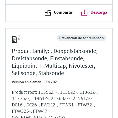
Compartir
Descarga
Prevención de sobrellenado
Product family: , Doppelstabsonde,
Dreistabsonde, Einstabsonde,
Liquipoint T, Multicap, Nivotester,
Seilsonde, Stabsonde
Versión en alemán - 09/2021
Product root: 11356ZF-, 11362Z-, 11363Z-,
11375Z-, 11961Z-, 21360ZF-, 21561ZF-,
DC16-, DC26-, EW11Z-, FTW31-, FTW32-,
FTW325-, FTW47
0Z-, FTW520Z-, FTW570Z-