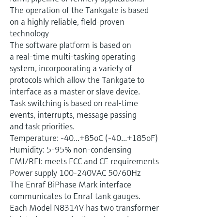
electromecánico
The operation of the Tankgate is based
la transparencia de los procesos
Medición mediante transmisión de
Visor de dispositivos
on a highly reliable, field-proven
para una toma de decisiones más
microondas
technology
Medición de nivel por barrera de
Encuentre información y documentación
sólida y fundamentada
específicas sobre los productos.
The software platform is based on
microondas
a real-time multi-tasking operating
Memosens technology
Buscador de repuestos
system, incorpoorating a variety of
Level measurement with pressure
Encuentre repuestos por raíz del producto,
protocols which allow the Tankgate to
Ver todos
código de pedido o número de serie
interface as a master or slave device.
Ver todos
Task switching is based on real-time
events, interrupts, message passing
and task priorities.
Temperature: -40...+85oC (-40...+185oF)
Humidity: 5-95% non-condensing
EMI/RFI: meets FCC and CE requirements
Power supply 100-240VAC 50/60Hz
The Enraf BiPhase Mark interface
communicates to Enraf tank gauges.
Each Model N8314V has two transformer