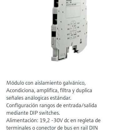
electromecánico
la transparencia de los procesos
Medición mediante transmisión de
Visor de dispositivos
para una toma de decisiones más
microondas
Medición de nivel por barrera de
Encuentre información y documentación
sólida y fundamentada
específicas sobre los productos.
microondas
Memosens technology
Buscador de repuestos
Level measurement with pressure
Encuentre repuestos por raíz del producto,
Ver todos
código de pedido o número de serie
Ver todos
Módulo con aislamiento galvánico,
Acondiciona, amplifica, filtra y duplica
señales análogicas estándar.
Configuración rangos de entrada/salida
mediante DIP switches.
Alimentación: 19,2 -30V dc en regleta de
terminales o conector de bus en rail DIN