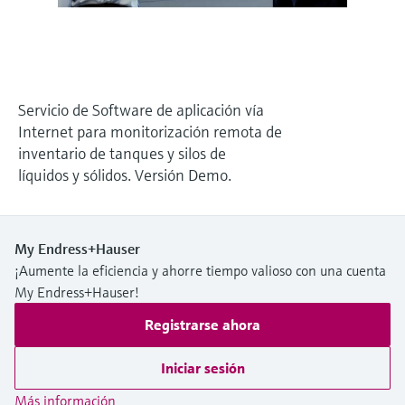
electromecánico
la transparencia de los procesos
Medición mediante transmisión de
Visor de dispositivos
para una toma de decisiones más
microondas
Medición de nivel por barrera de
Encuentre información y documentación
sólida y fundamentada
específicas sobre los productos.
microondas
Memosens technology
Servicio de Software de aplicación vía
Buscador de repuestos
Internet para monitorización remota de
Level measurement with pressure
Encuentre repuestos por raíz del producto,
Ver todos
inventario de tanques y silos de
código de pedido o número de serie
líquidos y sólidos. Versión Demo.
Ver todos
My Endress+Hauser
¡Aumente la eficiencia y ahorre tiempo valioso con una cuenta
My Endress+Hauser!
Registrarse ahora
Iniciar sesión
Más información