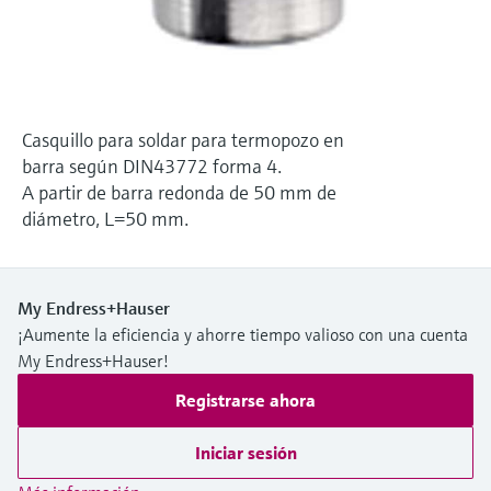
electromecánico
la transparencia de los procesos
Medición mediante transmisión de
Visor de dispositivos
para una toma de decisiones más
microondas
Medición de nivel por barrera de
Encuentre información y documentación
sólida y fundamentada
específicas sobre los productos.
microondas
Memosens technology
Casquillo para soldar para termopozo en
Buscador de repuestos
Level measurement with pressure
barra según DIN43772 forma 4.
Encuentre repuestos por raíz del producto,
Ver todos
A partir de barra redonda de 50 mm de
código de pedido o número de serie
diámetro, L=50 mm.
Ver todos
My Endress+Hauser
¡Aumente la eficiencia y ahorre tiempo valioso con una cuenta
My Endress+Hauser!
Registrarse ahora
Iniciar sesión