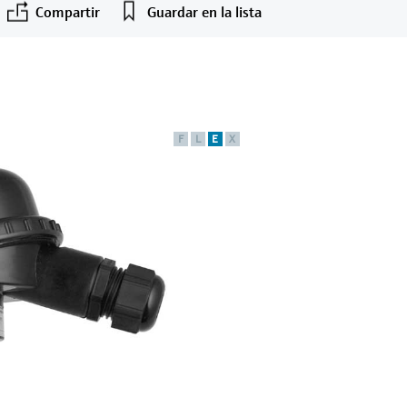
Compartir
Guardar en la lista
F
L
E
X