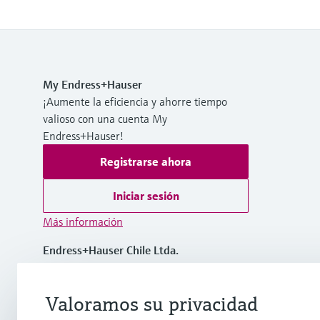
My Endress+Hauser
¡Aumente la eficiencia y ahorre tiempo
valioso con una cuenta My
Endress+Hauser!
Registrarse ahora
Iniciar sesión
Más información
Endress+Hauser Chile Ltda.
Chile
Valoramos su privacidad
(56 2) 2398 9100