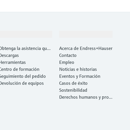
Soporte
Compañía
Obtenga la asistencia que
Acerca de Endress+Hauser
necesita con rapidez
Descargas
Contacto
Herramientas
Empleo
Centro de formación
Noticias e historias
Seguimiento del pedido
Eventos y Formación
Devolución de equipos
Casos de éxito
Sostenibilidad
Derechos humanos y prote
cción del medio ambiente