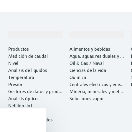
Productos y servicios
Industrias
Productos
Alimentos y bebidas
Medición de caudal
Agua, aguas residuales y r
Nivel
esiduos
Oil & Gas / Naval
Análisis de líquidos
Ciencias de la vida
Temperatura
Química
Presión
Centrales eléctricas y ener
Gestores de datos y produ
gía
Minería, minerales y metal
ctos de sistema
Análisis óptico
es
Soluciones vapor
Netilion IIoT
Software
Productos destacados
Herramientas