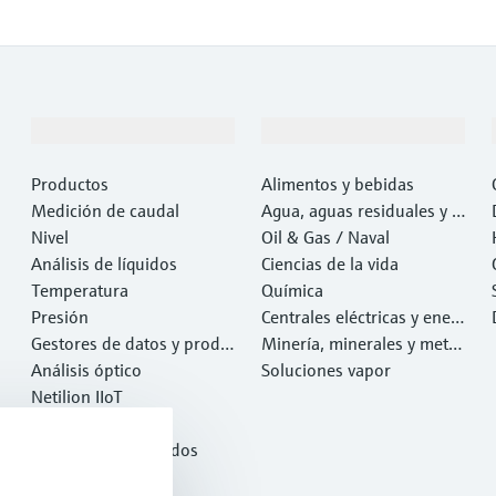
Productos y servicios
Industrias
Productos
Alimentos y bebidas
Medición de caudal
Agua, aguas residuales y r
Nivel
esiduos
Oil & Gas / Naval
Análisis de líquidos
Ciencias de la vida
Temperatura
Química
Presión
Centrales eléctricas y ener
Gestores de datos y produ
gía
Minería, minerales y metal
ctos de sistema
Análisis óptico
es
Soluciones vapor
Netilion IIoT
Software
Productos destacados
Herramientas