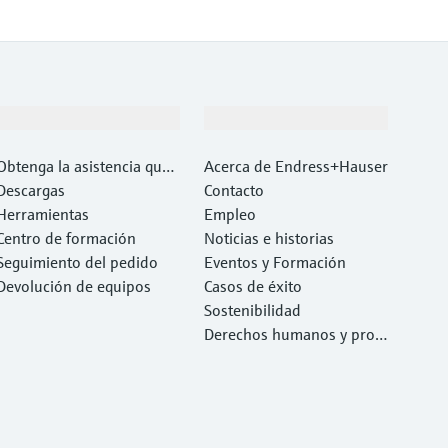
Soporte
Compañía
Obtenga la asistencia que
Acerca de Endress+Hauser
necesita con rapidez
Descargas
Contacto
Herramientas
Empleo
Centro de formación
Noticias e historias
Seguimiento del pedido
Eventos y Formación
Devolución de equipos
Casos de éxito
Sostenibilidad
Derechos humanos y prote
cción del medio ambiente