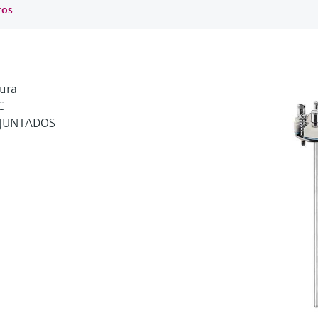
ros
tura
C
NJUNTADOS