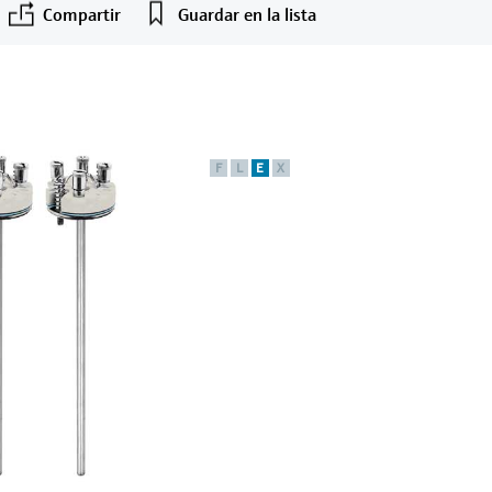
Compartir
Guardar en la lista
F
L
E
X