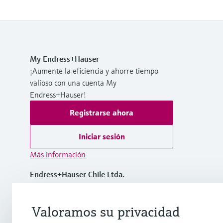
My Endress+Hauser
¡Aumente la eficiencia y ahorre tiempo
valioso con una cuenta My
Endress+Hauser!
Registrarse ahora
Iniciar sesión
Más información
Endress+Hauser Chile Ltda.
Chile
Valoramos su privacidad
(56 2) 2398 9100