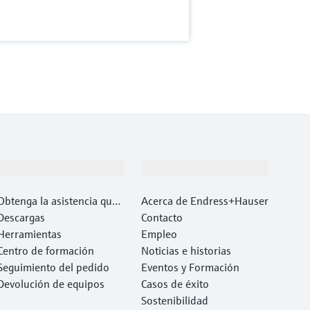
Soporte
Compañía
Obtenga la asistencia que
Acerca de Endress+Hauser
necesita con rapidez
Descargas
Contacto
Herramientas
Empleo
Centro de formación
Noticias e historias
Seguimiento del pedido
Eventos y Formación
Devolución de equipos
Casos de éxito
Sostenibilidad