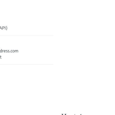
(API)
ndress.com
t