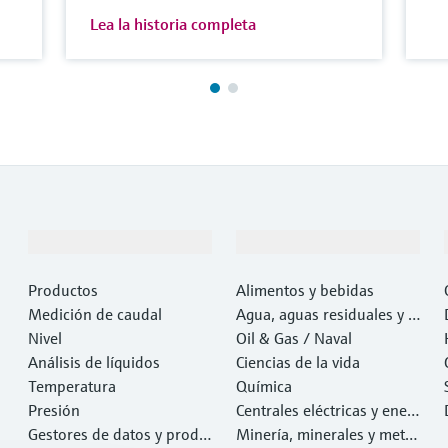
Lea la historia completa
Productos y servicios
Industrias
Productos
Alimentos y bebidas
Medición de caudal
Agua, aguas residuales y r
Nivel
esiduos
Oil & Gas / Naval
Análisis de líquidos
Ciencias de la vida
Temperatura
Química
Presión
Centrales eléctricas y ener
Gestores de datos y produ
gía
Minería, minerales y metal