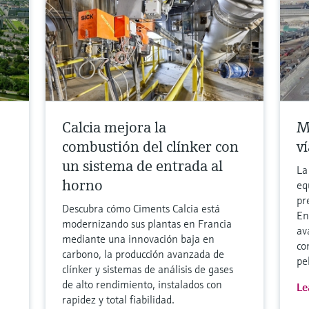
Calcia mejora la
M
combustión del clínker con
v
un sistema de entrada al
La
horno
eq
pr
Descubra cómo Ciments Calcia está
En
modernizando sus plantas en Francia
av
mediante una innovación baja en
co
carbono, la producción avanzada de
pe
clínker y sistemas de análisis de gases
de alto rendimiento, instalados con
Le
rapidez y total fiabilidad.