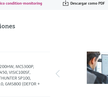
tico condition-monitoring
Descargar como PDF
iones
S200HW, MCS300P,
50, VISIC100SF,
STHUNTER SP100,
10, GMS800 (DEFOR +