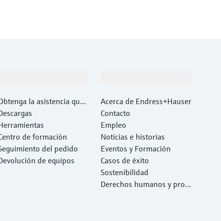
Soporte
Compañía
Obtenga la asistencia que
Acerca de Endress+Hauser
necesita con rapidez
Descargas
Contacto
Herramientas
Empleo
Centro de formación
Noticias e historias
Seguimiento del pedido
Eventos y Formación
Devolución de equipos
Casos de éxito
Sostenibilidad
Derechos humanos y prote
cción del medio ambiente