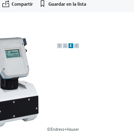
Compartir
Guardar en la lista
F
L
E
X
©Endress+Hauser