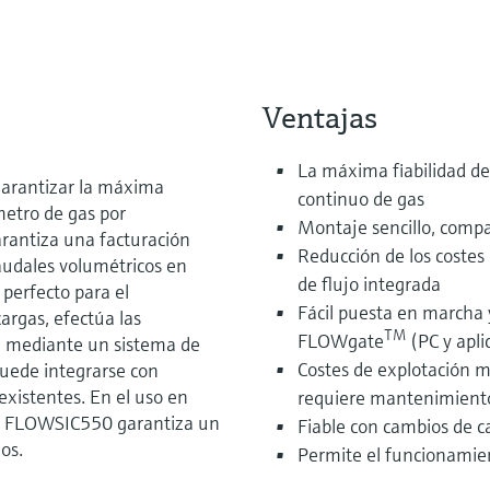
Ventajas
La máxima fiabilidad de
garantizar la máxima
continuo de gas
metro de gas por
Montaje sencillo, compa
antiza una facturación
Reducción de los costes 
udales volumétricos en
de flujo integrada
perfecto para el
Fácil puesta en marcha y
argas, efectúa las
TM
FLOWgate
(PC y apli
sa mediante un sistema de
Costes de explotación 
uede integrarse con
existentes. En el uso en
requiere mantenimient
a, FLOWSIC550 garantiza un
Fiable con cambios de c
os.
Permite el funcionamie