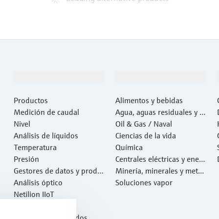
Productos y servicios
Industrias
Productos
Alimentos y bebidas
Medición de caudal
Agua, aguas residuales y r
Nivel
esiduos
Oil & Gas / Naval
Análisis de líquidos
Ciencias de la vida
Temperatura
Química
Presión
Centrales eléctricas y ener
Gestores de datos y produ
gía
Minería, minerales y metal
ctos de sistema
Análisis óptico
es
Soluciones vapor
Netilion IIoT
Software
Productos destacados