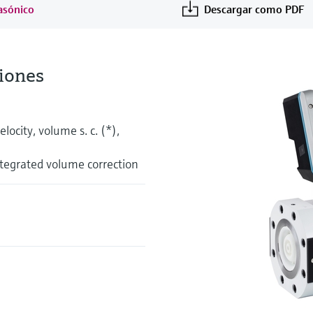
asónico
Descargar como PDF
iones
elocity, volume s. c. (*),
ntegrated volume correction