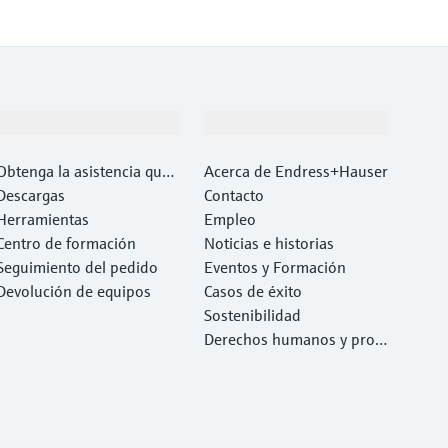
Soporte
Compañía
Obtenga la asistencia que
Acerca de Endress+Hauser
necesita con rapidez
Descargas
Contacto
Herramientas
Empleo
Centro de formación
Noticias e historias
Seguimiento del pedido
Eventos y Formación
Devolución de equipos
Casos de éxito
Sostenibilidad
Derechos humanos y prote
cción del medio ambiente