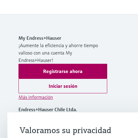
My Endress+Hauser
¡Aumente la eficiencia y ahorre tiempo
valioso con una cuenta My
Endress+Hauser!
Registrarse ahora
Iniciar sesión
Más información
Endress+Hauser Chile Ltda.
Chile
Valoramos su privacidad
(56 2) 2398 9100